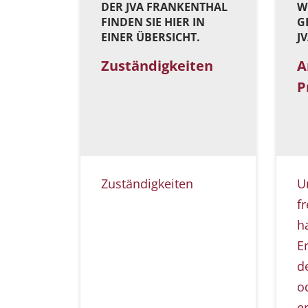
DER JVA FRANKENTHAL
W
FINDEN SIE HIER IN
G
EINER ÜBERSICHT.
J
Zuständigkeiten
A
P
Zuständigkeiten
U
f
h
E
d
o
e