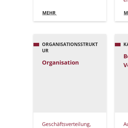
MEHR
M
ORGANISATIONSSTRUKT
K
UR
B
Organisation
V
Geschäftsverteilung,
A