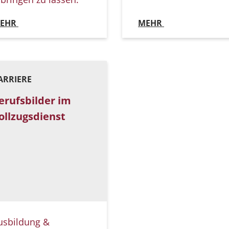
EHR
MEHR
ARRIERE
erufsbilder im
ollzugsdienst
usbildung &