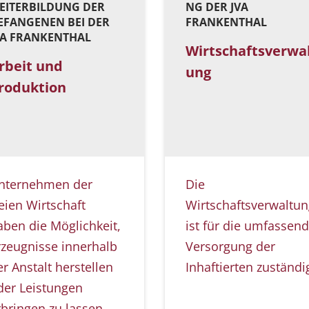
EITERBILDUNG DER
NG DER JVA
EFANGENEN BEI DER
FRANKENTHAL
VA FRANKENTHAL
Wirtschaftsverwa
rbeit und
ung
roduktion
nternehmen der
Die
reien Wirtschaft
Wirtschaftsverwaltu
aben die Möglichkeit,
ist für die umfassen
rzeugnisse innerhalb
Versorgung der
er Anstalt herstellen
Inhaftierten zuständi
der Leistungen
rbringen zu lassen.